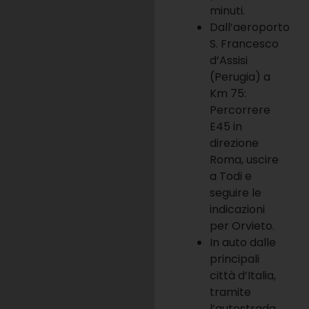
minuti.
Dall’aeroporto
S. Francesco
d’Assisi
(Perugia) a
Km 75:
Percorrere
E45 in
direzione
Roma, uscire
a Todi e
seguire le
indicazioni
per Orvieto.
In auto dalle
principali
città d’Italia,
tramite
l’autostrada