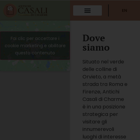
EN
Dove
Fai clic per accettare i
siamo
cookie marketing e abilitare
questo contenuto
Situato nel verde
delle colline di
Orvieto, a metà
strada tra Roma e
Firenze, Antichi
Casali di Charme
è in una posizione
strategica per
visitare gli
innumerevoli
luoghi di interesse