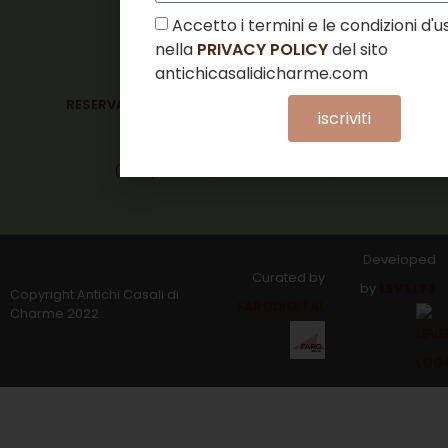
Accetto i termini e le condizioni d'us
nella
PRIVACY POLICY
del sito
CONTATTI
antichicasalidicharme.com
RESERVATION@ANTICHICASALIDICHARME.COM
iscriviti
+39 331 3852918
(reception lun./dom. 12:00 – 18:30)
Developed
Curated by
by
LEVEL73
Copyright Antichi Casali di
FARODIGITAL
Charme 2022