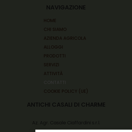
NAVIGAZIONE
HOME
CHI SIAMO
AZIENDA AGRICOLA
ALLOGGI
PRODOTTI
SERVIZI
ATTIVITÀ
CONTATTI
COOKIE POLICY (UE)
ANTICHI CASALI DI CHARME
Az. Agr. Casale Ciaffardini s.r.l.