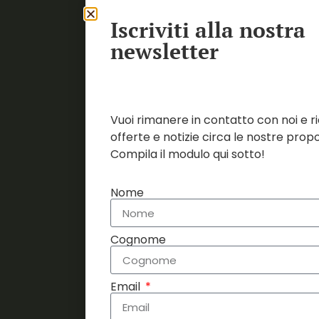
Località Poggente 33
05018 Orvieto (TR)
Iscriviti alla nostra
newsletter
C.F. / P. IVA 01659020554
REGOLAMENTO
PRIVACY POLICY
Vuoi rimanere in contatto con noi e r
offerte e notizie circa le nostre prop
Compila il modulo qui sotto!
Nome
Cognome
SOCIAL
Email